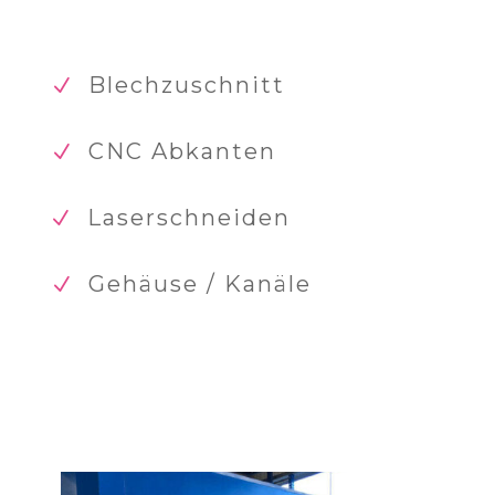
Blechzuschnitt
N
CNC Abkanten
N
Laserschneiden
N
Gehäuse / Kanäle
N