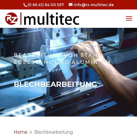
(0 66 41) 64 00 597
info@rz-multitec.de
BEARBEITUNG VON STAHL,
EDELSTAHL UND ALUMINIUM
BLECHBEARBEITUNG
Home
Blechbearbeitung
9