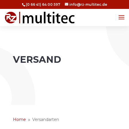
(0 66 41) 64 00 597
info@rz-multitec.de
VERSAND
Home
Versandarten
9