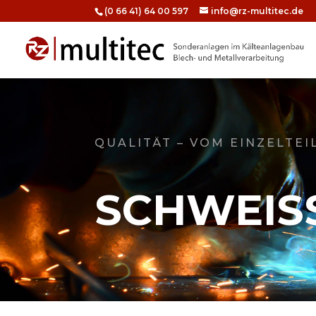
(0 66 41) 64 00 597
info@rz-multitec.de
QUALITÄT – VOM EINZELTEIL
SCHWEIS